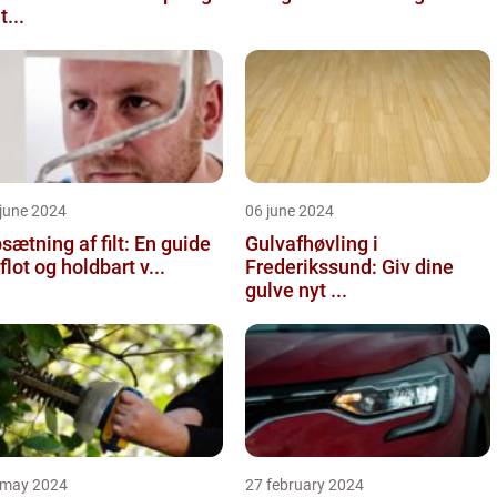
t...
june 2024
06 june 2024
sætning af filt: En guide
Gulvafhøvling i
l flot og holdbart v...
Frederikssund: Giv dine
gulve nyt ...
 may 2024
27 february 2024