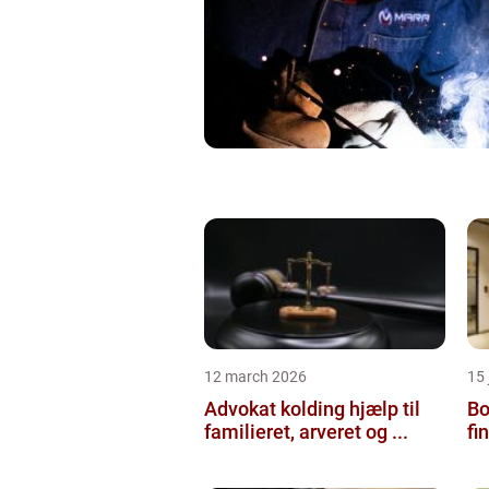
12 march 2026
15
Advokat kolding hjælp til
Bol
familieret, arveret og ...
fi