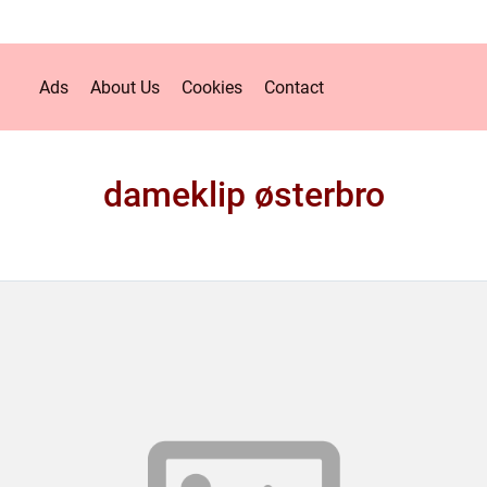
Ads
About Us
Cookies
Contact
dameklip østerbro