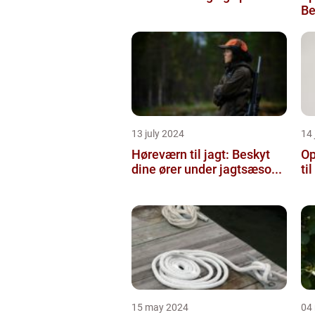
Be
13 july 2024
14 
Høreværn til jagt: Beskyt
Op
dine ører under jagtsæso...
ti
15 may 2024
04