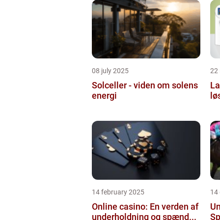
08 july 2025
22
Solceller - viden om solens
La
energi
lø
14 february 2025
14
Online casino: En verden af
Un
underholdning og spænd...
Sp