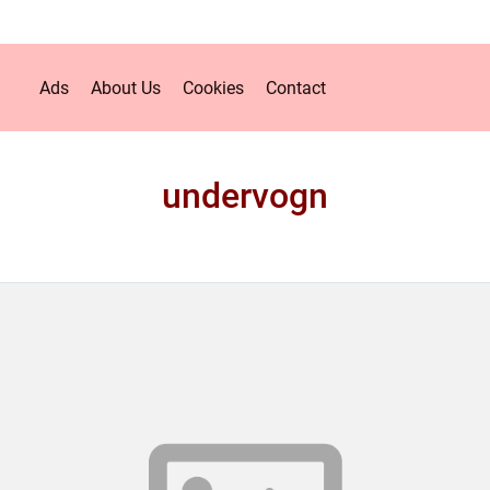
Ads
About Us
Cookies
Contact
undervogn