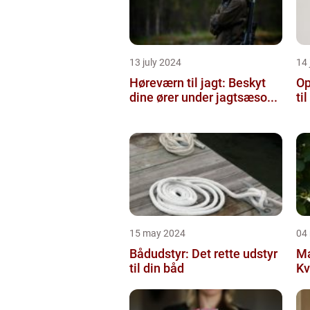
13 july 2024
14 
Høreværn til jagt: Beskyt
Op
dine ører under jagtsæso...
ti
15 may 2024
04
Bådudstyr: Det rette udstyr
Ma
til din båd
Kv