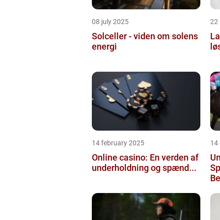
08 july 2025
22
Solceller - viden om solens
La
energi
lø
14 february 2025
14
Online casino: En verden af
Un
underholdning og spænd...
Sp
Be