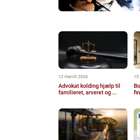
12 march 2026
15
Advokat kolding hjælp til
Bol
familieret, arveret og ...
fi