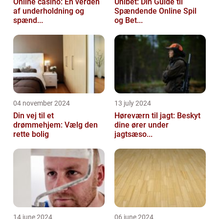
Online casino: En verden
Unibet: Din Guide til
af underholdning og
Spændende Online Spil
spænd...
og Bet...
04 november 2024
13 july 2024
Din vej til et
Høreværn til jagt: Beskyt
drømmehjem: Vælg den
dine ører under
rette bolig
jagtsæso...
14 june 2024
06 june 2024