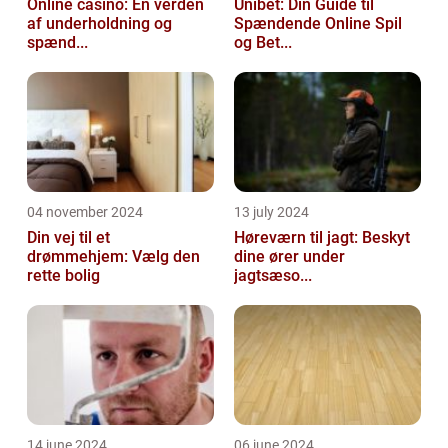
Online casino: En verden
Unibet: Din Guide til
af underholdning og
Spændende Online Spil
spænd...
og Bet...
04 november 2024
13 july 2024
Din vej til et
Høreværn til jagt: Beskyt
drømmehjem: Vælg den
dine ører under
rette bolig
jagtsæso...
14 june 2024
06 june 2024