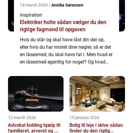
14 march 2026
Annika Sørensen
inspiration
Elektriker holte sådan vælger du den
rigtige fagmand til opgaven
Hvis du står og skal have låst din dør op,
eller hvis du har mistet dine nøgler, så er det
en låsesmed, du skal have fat i. Men hvad er
en låsesmed egentlig for noget? Og hvad
kan de gøre for dig? Læs med her i denne
artikel, hvor vi kigger på alt de...
12 march 2026
15 january 2026
Advokat kolding hjælp til
Bolig til leje i skive sådan
familieret, arveret og ...
finder du den rigtig...