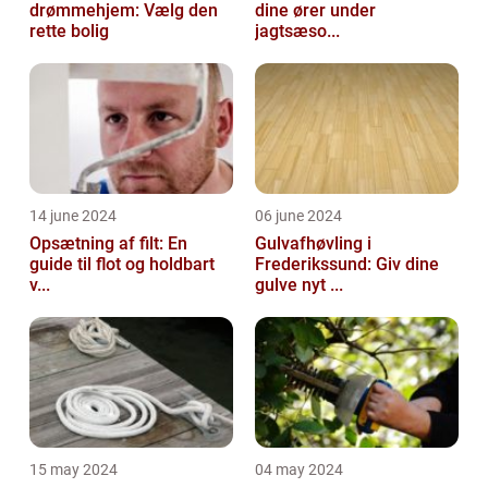
drømmehjem: Vælg den
dine ører under
rette bolig
jagtsæso...
14 june 2024
06 june 2024
Opsætning af filt: En
Gulvafhøvling i
guide til flot og holdbart
Frederikssund: Giv dine
v...
gulve nyt ...
15 may 2024
04 may 2024