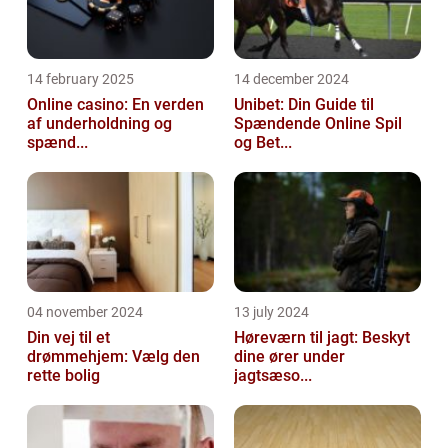
14 february 2025
14 december 2024
Online casino: En verden
Unibet: Din Guide til
af underholdning og
Spændende Online Spil
spænd...
og Bet...
04 november 2024
13 july 2024
Din vej til et
Høreværn til jagt: Beskyt
drømmehjem: Vælg den
dine ører under
rette bolig
jagtsæso...