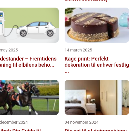
 may 2025
14 march 2025
destander – Fremtidens
Kage print: Perfekt
sning til elbilens beho...
dekoration til enhver festlig
...
 december 2024
04 november 2024
ibet: Din Guide til
Din vej til et drømmehjem: