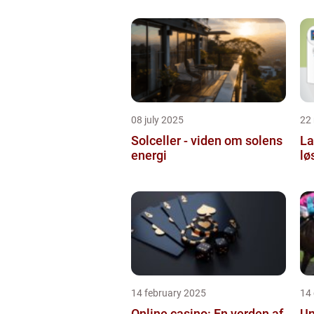
08 july 2025
22
Solceller - viden om solens
La
energi
lø
14 february 2025
14
Online casino: En verden af
Un