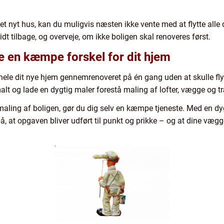
r et nyt hus, kan du muligvis næsten ikke vente med at flytte alle
idt tilbage, og overveje, om ikke boligen skal renoveres først.
e en kæmpe forskel for dit hjem
hele dit nye hjem gennemrenoveret på én gang uden at skulle fly
alt og lade en dygtig maler forestå maling af lofter, vægge og 
maling af boligen, gør du dig selv en kæmpe tjeneste. Med en dyg
på, at opgaven bliver udført til punkt og prikke – og at dine væg