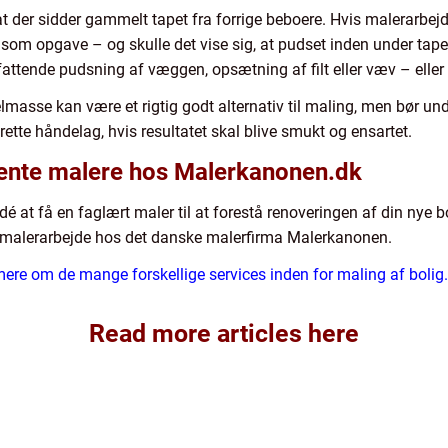
 der sidder gammelt tapet fra forrige beboere. Hvis malerarbejde
slidsom opgave – og skulle det vise sig, at pudset inden under tape
ttende pudsning af væggen, opsætning af filt eller væv – eller
elmasse kan være et rigtig godt alternativ til maling, men bør u
tte håndelag, hvis resultatet skal blive smukt og ensartet.
ente malere hos Malerkanonen.dk
é at få en faglært maler til at forestå renoveringen af din nye b
lt malerarbejde hos det danske malerfirma Malerkanonen.
ere om de mange forskellige services inden for maling af bolig.
Read more articles here