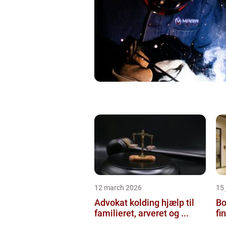
12 march 2026
15
Advokat kolding hjælp til
Bol
familieret, arveret og ...
fi