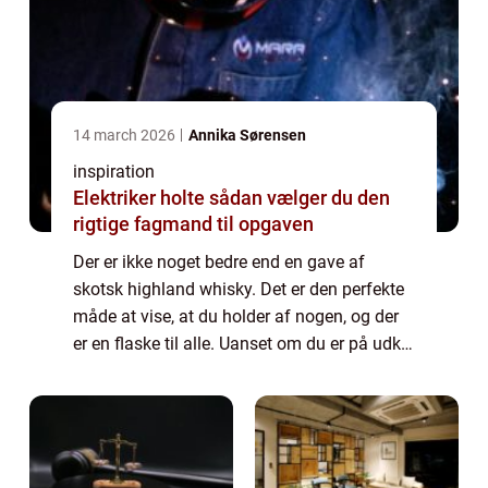
14 march 2026
Annika Sørensen
inspiration
Elektriker holte sådan vælger du den
rigtige fagmand til opgaven
Der er ikke noget bedre end en gave af
skotsk highland whisky. Det er den perfekte
måde at vise, at du holder af nogen, og der
er en flaske til alle. Uanset om du er på udkig
efter en single malt eller en blended whisky,
er der masser af gode mulighe...