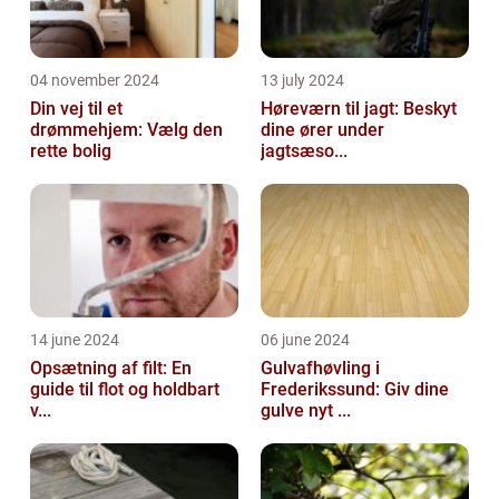
04 november 2024
13 july 2024
Din vej til et
Høreværn til jagt: Beskyt
drømmehjem: Vælg den
dine ører under
rette bolig
jagtsæso...
14 june 2024
06 june 2024
Opsætning af filt: En
Gulvafhøvling i
guide til flot og holdbart
Frederikssund: Giv dine
v...
gulve nyt ...