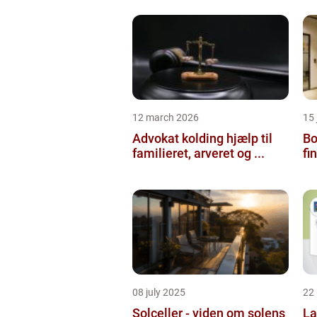
12 march 2026
15
Advokat kolding hjælp til
Bol
familieret, arveret og ...
fi
08 july 2025
22
Solceller - viden om solens
La