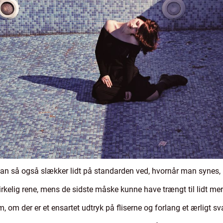
 man så også slækker lidt på standarden ved, hvornår man synes, 
virkelig rene, mens de sidste måske kunne have trængt til lidt mer
, om der er et ensartet udtryk på fliserne og forlang et ærligt sva