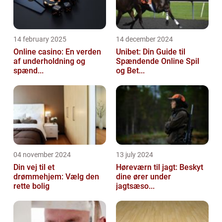
14 february 2025
14 december 2024
Online casino: En verden
Unibet: Din Guide til
af underholdning og
Spændende Online Spil
spænd...
og Bet...
04 november 2024
13 july 2024
Din vej til et
Høreværn til jagt: Beskyt
drømmehjem: Vælg den
dine ører under
rette bolig
jagtsæso...