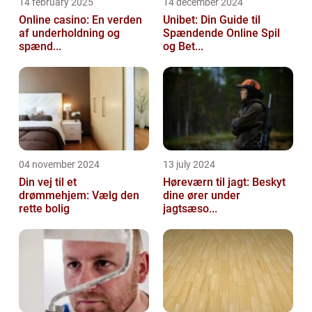
14 february 2025
14 december 2024
Online casino: En verden
Unibet: Din Guide til
af underholdning og
Spændende Online Spil
spænd...
og Bet...
04 november 2024
13 july 2024
Din vej til et
Høreværn til jagt: Beskyt
drømmehjem: Vælg den
dine ører under
rette bolig
jagtsæso...