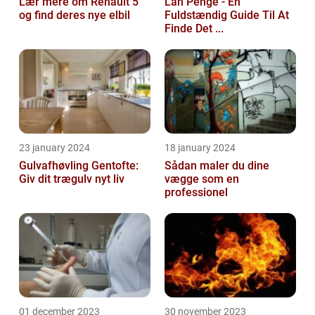
Lær mere om Renault 5
Lån Penge - En
og find deres nye elbil
Fuldstændig Guide Til At
Finde Det ...
23 january 2024
18 january 2024
Gulvafhøvling Gentofte:
Sådan maler du dine
Giv dit trægulv nyt liv
vægge som en
professionel
01 december 2023
30 november 2023