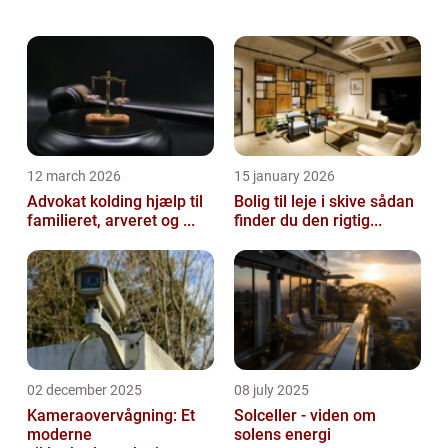
afdragsfri perioder. Men du bør tage dig
godt i agt inden du optager et så...
12 march 2026
15 january 2026
Advokat kolding hjælp til
Bolig til leje i skive sådan
familieret, arveret og ...
finder du den rigtig...
02 december 2025
08 july 2025
Kameraovervågning: Et
Solceller - viden om
moderne
solens energi