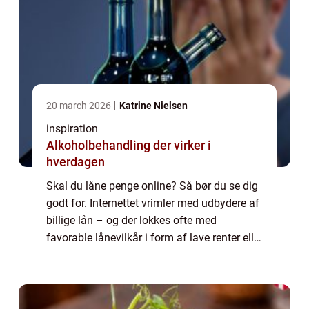
20 march 2026
Katrine Nielsen
inspiration
Alkoholbehandling der virker i
hverdagen
Skal du låne penge online? Så bør du se dig
godt for. Internettet vrimler med udbydere af
billige lån – og der lokkes ofte med
favorable lånevilkår i form af lave renter eller
afdragsfri perioder. Men du bør tage dig
godt i agt inden du optager et så...