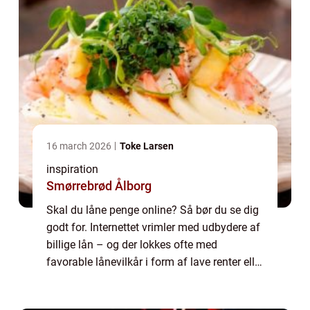
16 march 2026
Toke Larsen
inspiration
Smørrebrød Ålborg
Skal du låne penge online? Så bør du se dig
godt for. Internettet vrimler med udbydere af
billige lån – og der lokkes ofte med
favorable lånevilkår i form af lave renter eller
afdragsfri perioder. Men du bør tage dig
godt i agt inden du optager et så...