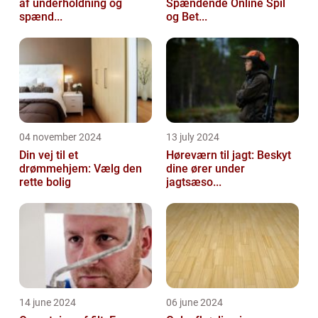
af underholdning og
Spændende Online Spil
spænd...
og Bet...
04 november 2024
13 july 2024
Din vej til et
Høreværn til jagt: Beskyt
drømmehjem: Vælg den
dine ører under
rette bolig
jagtsæso...
14 june 2024
06 june 2024