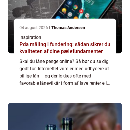
04 august 2026
Thomas Andersen
inspiration
Pda måling i fundering: sådan sikrer du
kvaliteten af dine pælefundamenter
Skal du låne penge online? Så bør du se dig
godt for. Internettet vrimler med udbydere af
billige lån – og der lokkes ofte med
favorable lånevilkår i form af lave renter eller
afdragsfri perioder. Men du bør tage dig
godt i agt inden du optager et så...