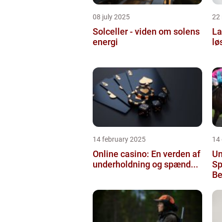
08 july 2025
22
Solceller - viden om solens
La
energi
lø
14 february 2025
14
Online casino: En verden af
Un
underholdning og spænd...
Sp
Be