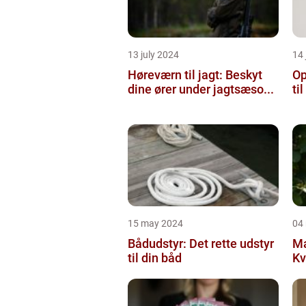
13 july 2024
14 
Høreværn til jagt: Beskyt
Op
dine ører under jagtsæso...
ti
15 may 2024
04
Bådudstyr: Det rette udstyr
Ma
til din båd
Kv