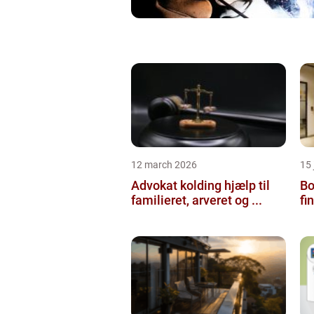
12 march 2026
15
Advokat kolding hjælp til
Bol
familieret, arveret og ...
fi