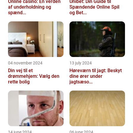
Online casino: En verden
Unibet: Din Guide til
af underholdning og
Spændende Online Spil
spænd...
og Bet...
04 november 2024
13 july 2024
Din vej til et
Høreværn til jagt: Beskyt
drømmehjem: Vælg den
dine ører under
rette bolig
jagtsæso...
14 june 2024
06 june 2024