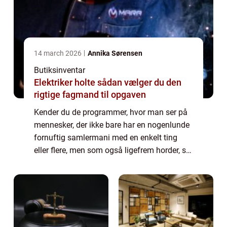
14 march 2026
Annika Sørensen
Butiksinventar
Elektriker holte sådan vælger du den
rigtige fagmand til opgaven
Kender du de programmer, hvor man ser på
mennesker, der ikke bare har en nogenlunde
fornuftig samlermani med en enkelt ting
eller flere, men som også ligefrem horder, så
de har svært ved at skille sig af med selv det
mindste a...