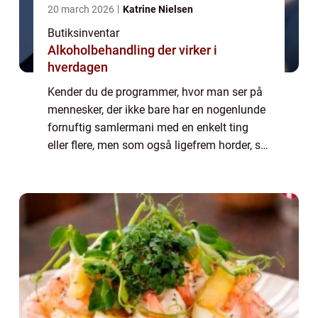
20 march 2026
Katrine Nielsen
Butiksinventar
Alkoholbehandling der virker i
hverdagen
Kender du de programmer, hvor man ser på
mennesker, der ikke bare har en nogenlunde
fornuftig samlermani med en enkelt ting
eller flere, men som også ligefrem horder, så
de har svært ved at skille sig af med selv det
mindste a...