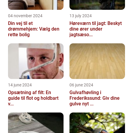
04 november 2024
13 july 2024
Din vej til et
Høreværn til jagt: Beskyt
drømmehjem: Vælg den
dine ører under
rette bolig
jagtsæso...
14 june 2024
06 june 2024
Opsætning af filt: En
Gulvafhøvling i
guide til flot og holdbart
Frederikssund: Giv dine
v...
gulve nyt ...