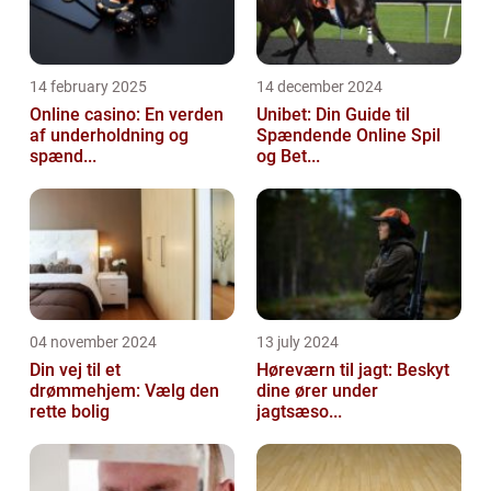
14 february 2025
14 december 2024
Online casino: En verden
Unibet: Din Guide til
af underholdning og
Spændende Online Spil
spænd...
og Bet...
04 november 2024
13 july 2024
Din vej til et
Høreværn til jagt: Beskyt
drømmehjem: Vælg den
dine ører under
rette bolig
jagtsæso...