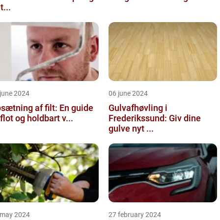
t...
june 2024
06 june 2024
sætning af filt: En guide
Gulvafhøvling i
l flot og holdbart v...
Frederikssund: Giv dine
gulve nyt ...
 may 2024
27 february 2024