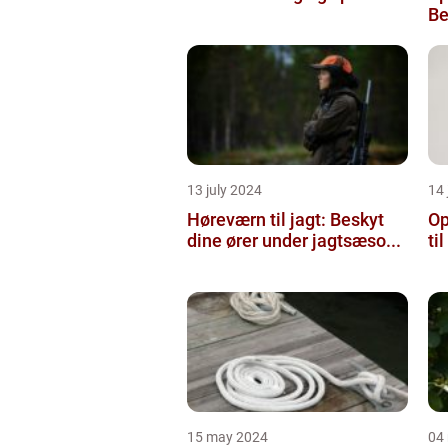
Be
13 july 2024
14 
Høreværn til jagt: Beskyt
Op
dine ører under jagtsæso...
ti
15 may 2024
04