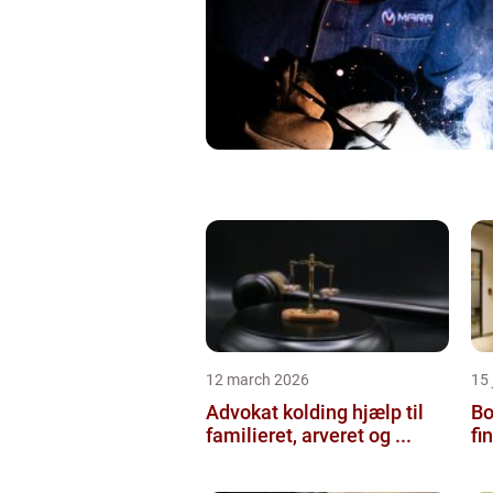
12 march 2026
15
Advokat kolding hjælp til
Bol
familieret, arveret og ...
fi