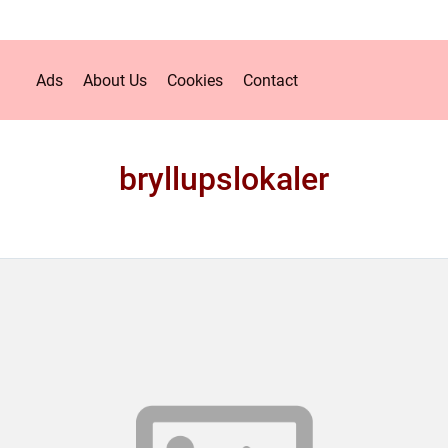
Ads
About Us
Cookies
Contact
bryllupslokaler