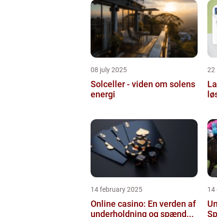
08 july 2025
22
Solceller - viden om solens
La
energi
lø
14 february 2025
14
Online casino: En verden af
Un
underholdning og spænd...
Sp