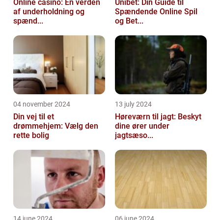
Online casino: En verden
Unibet: Din Guide til
af underholdning og
Spændende Online Spil
spænd...
og Bet...
04 november 2024
13 july 2024
Din vej til et
Høreværn til jagt: Beskyt
drømmehjem: Vælg den
dine ører under
rette bolig
jagtsæso...
14 june 2024
06 june 2024