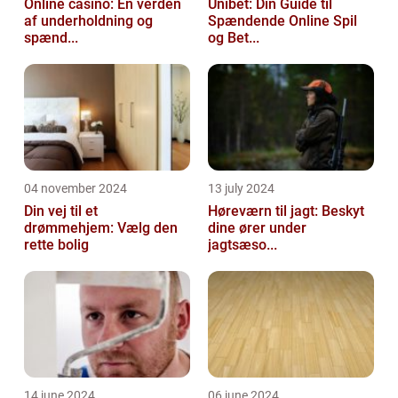
Online casino: En verden
Unibet: Din Guide til
af underholdning og
Spændende Online Spil
spænd...
og Bet...
04 november 2024
13 july 2024
Din vej til et
Høreværn til jagt: Beskyt
drømmehjem: Vælg den
dine ører under
rette bolig
jagtsæso...
14 june 2024
06 june 2024