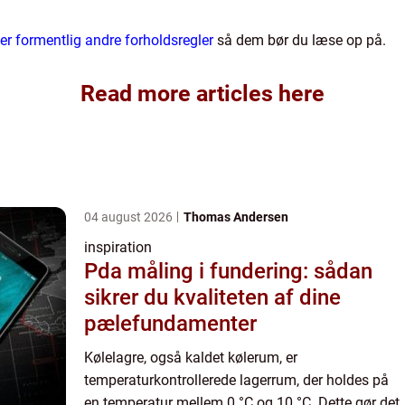
der formentlig andre forholdsregler
så dem bør du læse op på.
Read more articles here
04 august 2026
Thomas Andersen
inspiration
Pda måling i fundering: sådan
sikrer du kvaliteten af dine
pælefundamenter
Kølelagre, også kaldet kølerum, er
temperaturkontrollerede lagerrum, der holdes på
en temperatur mellem 0 °C og 10 °C. Dette gør det