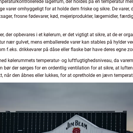
mperaturkontrollerede lagerrum, der holdes på en temperatur mel
ge varer omhyggeligt for at holde dem friske og sikre. De varer,
sager, frosne fødevarer, kød, mejeriprodukter, lægemidler, færdig
, der opbevares i et kølerum, er det vigtigt at sikre, at de er org
tur nær gulvet, mens emballerede varer kan stables på hylder v
m f.eks. drikkevarer på dåse eller flaske bør have deres egne z
 med kølerummets temperatur- og luftfugtighedsniveau, da varerne 
bør der sørges for en ordentlig ventilation for at sikre, at lufte
t, når den åbnes eller lukkes, for at opretholde en jævn temperat