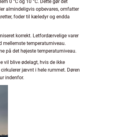
lem 0 °C og 10 °C. Dette gør det
 der almindeligvis opbevares, omfatter
retter, foder til kæledyr og endda
aniseret korrekt. Letfordærvelige varer
ed mellemste temperaturniveau.
one på det højeste temperaturniveau.
vil blive ødelagt, hvis de ikke
n cirkulerer jævnt i hele rummet. Døren
ur indenfor.