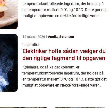
temperaturkontrollerede lagerrum, der holdes på
en temperatur mellem 0 °C og 10 °C. Dette gør det
muligt at opbevare en række forskellige varer
omhyggeligt for at holde dem friske og sikre. De
varer, der almindeligv...
14 march 2026
Annika Sørensen
inspiration
Elektriker holte sådan vælger du
den rigtige fagmand til opgaven
Kølelagre, også kaldet kølerum, er
temperaturkontrollerede lagerrum, der holdes på
en temperatur mellem 0 °C og 10 °C. Dette gør det
muligt at opbevare en række forskellige varer
omhyggeligt for at holde dem friske og sikre. De
varer, der almindeligv...