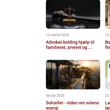
12 march 2026
15
Advokat kolding hjælp til
Bol
familieret, arveret og ...
fi
08 july 2025
22
Solceller - viden om solens
La
energi
lø