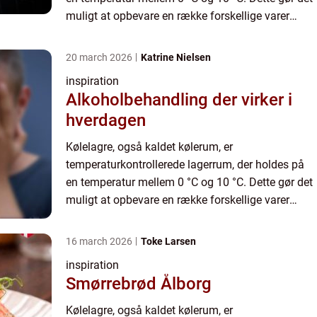
muligt at opbevare en række forskellige varer
omhyggeligt for at holde dem friske og sikre. De
varer, der almindeligv...
20 march 2026
Katrine Nielsen
inspiration
Alkoholbehandling der virker i
hverdagen
Kølelagre, også kaldet kølerum, er
temperaturkontrollerede lagerrum, der holdes på
en temperatur mellem 0 °C og 10 °C. Dette gør det
muligt at opbevare en række forskellige varer
omhyggeligt for at holde dem friske og sikre. De
varer, der almindeligv...
16 march 2026
Toke Larsen
inspiration
Smørrebrød Ålborg
Kølelagre, også kaldet kølerum, er