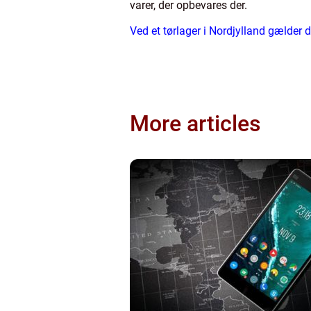
varer, der opbevares der.
Ved et tørlager i Nordjylland gælder 
More articles