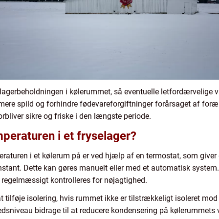
å lagerbeholdningen i kølerummet, så eventuelle letfordærvelige v
nimere spild og forhindre fødevareforgiftninger forårsaget af for
orbliver sikre og friske i den længste periode.
eraturen i et fryselager?
turen i et kølerum på er ved hjælp af en termostat, som giver d
stant. Dette kan gøres manuelt eller med et automatisk system.
r regelmæssigt kontrolleres for nøjagtighed.
tilføje isolering, hvis rummet ikke er tilstrækkeligt isoleret mod
ghedsniveau bidrage til at reducere kondensering på kølerummets