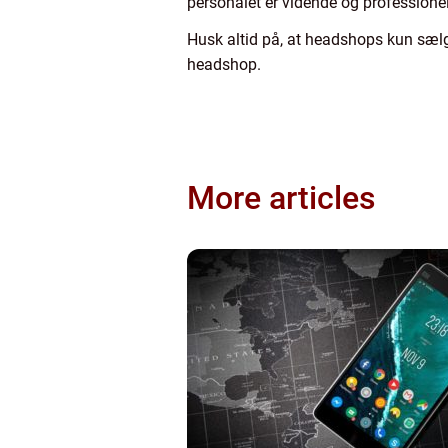
personalet er vidende og professionel
Husk altid på, at headshops kun sælge
headshop.
More articles