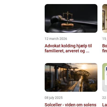
12 march 2026
15
Advokat kolding hjælp til
Bol
familieret, arveret og ...
fi
08 july 2025
22
Solceller - viden om solens
La