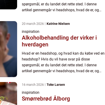
spørgsmål, er du landet det rette sted. I denne
artikel gennemgår vi headshops, hvad de er, og
hvilke produkter du kan finde i dem. Vi fortæller
dig også, hvorda...
20 march 2026
Katrine Nielsen
inspiration
Alkoholbehandling der virker i
hverdagen
Hvad er en headshop, og hvad kan du købe ved en
headshop? Hvis du vil have svar på disse
spørgsmål, er du landet det rette sted. I denne
artikel gennemgår vi headshops, hvad de er, og
hvilke produkter du kan finde i dem. Vi fortæller
dig også, hvorda...
16 march 2026
Toke Larsen
inspiration
Smørrebrød Ålborg