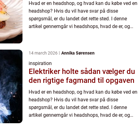
Hvad er en headshop, og hvad kan du købe ved en
headshop? Hvis du vil have svar på disse
spørgsmål, er du landet det rette sted. I denne
artikel gennemgår vi headshops, hvad de er, og
hvilke produkter du kan finde i dem. Vi fortæller
dig også, hvorda...
14 march 2026
Annika Sørensen
inspiration
Elektriker holte sådan vælger du
den rigtige fagmand til opgaven
Hvad er en headshop, og hvad kan du købe ved en
headshop? Hvis du vil have svar på disse
spørgsmål, er du landet det rette sted. I denne
artikel gennemgår vi headshops, hvad de er, og
hvilke produkter du kan finde i dem. Vi fortæller
dig også, hvorda...