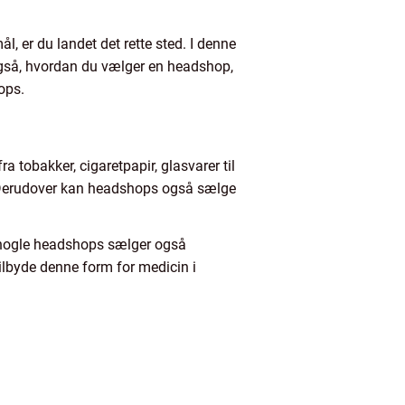
 er du landet det rette sted. I denne
 også, hvordan du vælger en headshop,
ops.
a tobakker, cigaretpapir, glasvarer til
g. Derudover kan headshops også sælge
 nogle headshops sælger også
ilbyde denne form for medicin i