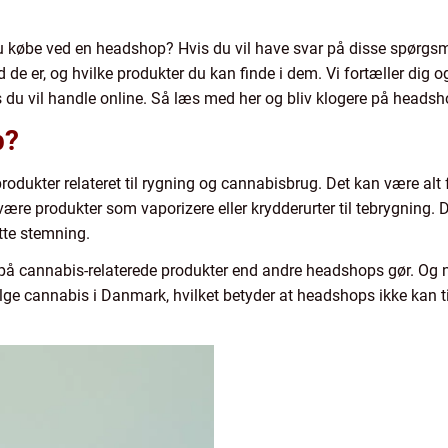
købe ved en headshop? Hvis du vil have svar på disse spørgsmål,
 de er, og hvilke produkter du kan finde i dem. Vi fortæller dig
s du vil handle online. Så læs med her og bliv klogere på headsh
p?
odukter relateret til rygning og cannabisbrug. Det kan være alt fr
ære produkter som vaporizere eller krydderurter til tebrygnin
tte stemning.
på cannabis-relaterede produkter end andre headshops gør. Og
ælge cannabis i Danmark, hvilket betyder at headshops ikke kan t