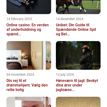
14 february 2025
14 december 2024
Online casino: En verden
Unibet: Din Guide til
af underholdning og
Spændende Online Spil
spænd...
og Bet...
04 november 2024
13 july 2024
Din vej til et
Høreværn til jagt: Beskyt
drømmehjem: Vælg den
dine ører under
rette bolig
jagtsæso...