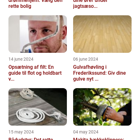
drømmehjem: Vælg den
dine ører under
rette bolig
jagtsæso...
14 june 2024
06 june 2024
Opsætning af filt: En
Gulvafhøvling i
guide til flot og holdbart
Frederikssund: Giv dine
v...
gulve nyt ...
15 may 2024
04 may 2024
Bådudstyr: Det rette
Makita hækkeklippere: