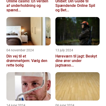
Online casino: En verden
Unibet: Din Guide til
af underholdning og
Spændende Online Spil
spænd...
og Bet...
04 november 2024
13 july 2024
Din vej til et
Høreværn til jagt: Beskyt
drømmehjem: Vælg den
dine ører under
rette bolig
jagtsæso...
14 june 2024
06 june 2024