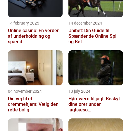
14 february 2025
14 december 2024
Online casino: En verden
Unibet: Din Guide til
af underholdning og
Spændende Online Spil
spænd...
og Bet...
04 november 2024
13 july 2024
Din vej til et
Høreværn til jagt: Beskyt
drømmehjem: Vælg den
dine ører under
rette bolig
jagtsæso...