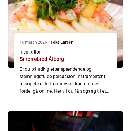
16 march 2026
Toke Larsen
inspiration
Smørrebrød Ålborg
Er du på udkig efter spændende og
stemningsfulde percussion instrumenter til
at supplere dit trommesæt kan du med
fordel gå online. Her vil du få adgang til et
stort og righoldigt udvalg af slagtøjs
instrumenter inden for en hver kategori. Hos
det da...