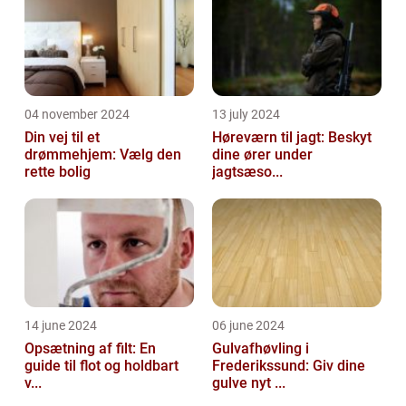
04 november 2024
13 july 2024
Din vej til et
Høreværn til jagt: Beskyt
drømmehjem: Vælg den
dine ører under
rette bolig
jagtsæso...
14 june 2024
06 june 2024
Opsætning af filt: En
Gulvafhøvling i
guide til flot og holdbart
Frederikssund: Giv dine
v...
gulve nyt ...