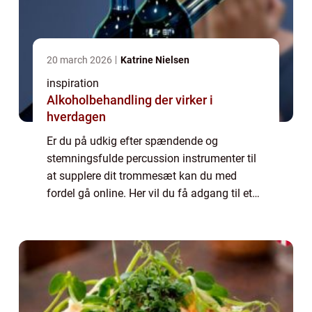
20 march 2026
Katrine Nielsen
inspiration
Alkoholbehandling der virker i
hverdagen
Er du på udkig efter spændende og
stemningsfulde percussion instrumenter til
at supplere dit trommesæt kan du med
fordel gå online. Her vil du få adgang til et
stort og righoldigt udvalg af slagtøjs
instrumenter inden for en hver kategori. Hos
det da...