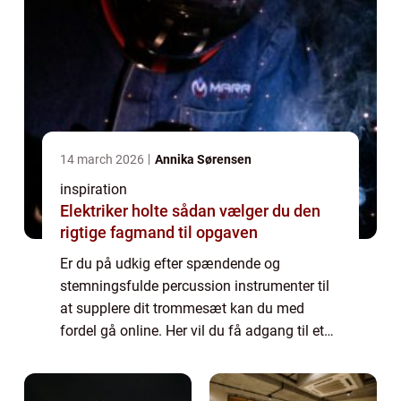
14 march 2026
Annika Sørensen
inspiration
Elektriker holte sådan vælger du den
rigtige fagmand til opgaven
Er du på udkig efter spændende og
stemningsfulde percussion instrumenter til
at supplere dit trommesæt kan du med
fordel gå online. Her vil du få adgang til et
stort og righoldigt udvalg af slagtøjs
instrumenter inden for en hver kategori. Hos
det da...