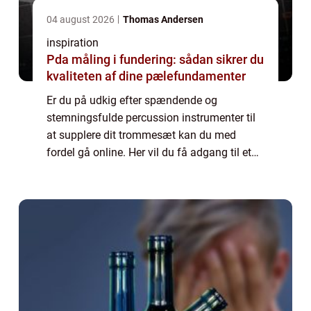
04 august 2026
Thomas Andersen
inspiration
Pda måling i fundering: sådan sikrer du
kvaliteten af dine pælefundamenter
Er du på udkig efter spændende og
stemningsfulde percussion instrumenter til
at supplere dit trommesæt kan du med
fordel gå online. Her vil du få adgang til et
stort og righoldigt udvalg af slagtøjs
instrumenter inden for en hver kategori. Hos
det da...