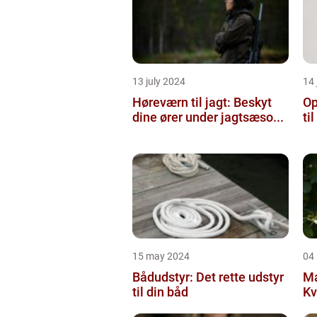
13 july 2024
14 
Høreværn til jagt: Beskyt
Op
dine ører under jagtsæso...
ti
15 may 2024
04
Bådudstyr: Det rette udstyr
Ma
til din båd
Kv