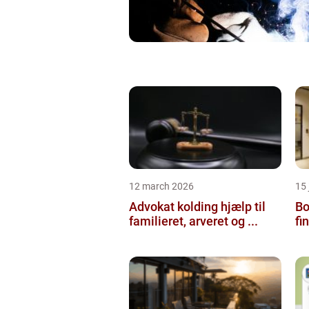
12 march 2026
15
Advokat kolding hjælp til
Bol
familieret, arveret og ...
fi