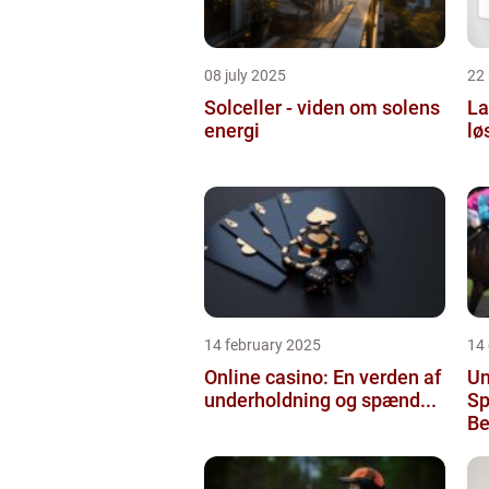
08 july 2025
22
Solceller - viden om solens
La
energi
lø
14 february 2025
14
Online casino: En verden af
Un
underholdning og spænd...
Sp
Be