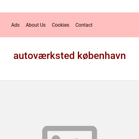
Ads
About Us
Cookies
Contact
autoværksted københavn