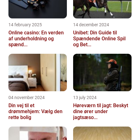
14 february 2025
14 december 2024
Online casino: En verden
Unibet: Din Guide til
af underholdning og
Spændende Online Spil
spænd...
og Bet...
04 november 2024
13 july 2024
Din vej til et
Høreværn til jagt: Beskyt
drømmehjem: Vælg den
dine ører under
rette bolig
jagtsæso...