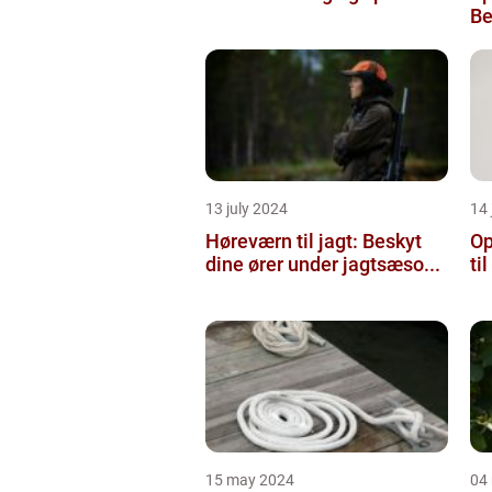
Be
13 july 2024
14 
Høreværn til jagt: Beskyt
Op
dine ører under jagtsæso...
ti
15 may 2024
04