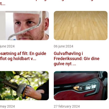
t...
june 2024
06 june 2024
sætning af filt: En guide
Gulvafhøvling i
l flot og holdbart v...
Frederikssund: Giv dine
gulve nyt ...
 may 2024
27 february 2024