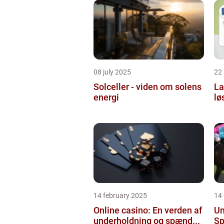
08 july 2025
22
Solceller - viden om solens
La
energi
lø
14 february 2025
14
Online casino: En verden af
Un
underholdning og spænd...
Sp