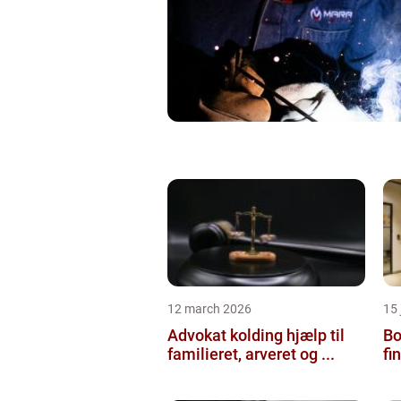
12 march 2026
15
Advokat kolding hjælp til
Bol
familieret, arveret og ...
fi