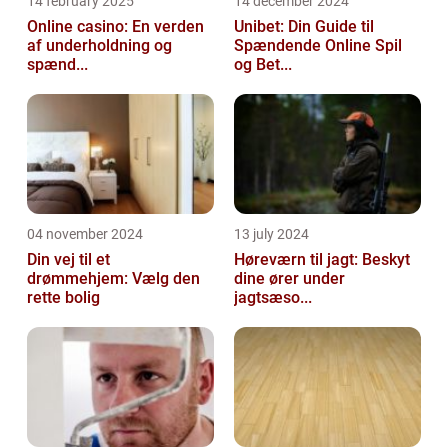
14 february 2025
14 december 2024
Online casino: En verden
Unibet: Din Guide til
af underholdning og
Spændende Online Spil
spænd...
og Bet...
04 november 2024
13 july 2024
Din vej til et
Høreværn til jagt: Beskyt
drømmehjem: Vælg den
dine ører under
rette bolig
jagtsæso...