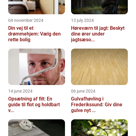
04 november 2024
13 july 2024
Din vej til et
Høreværn til jagt: Beskyt
drømmehjem: Vælg den
dine ører under
rette bolig
jagtsæso...
14 june 2024
06 june 2024
Opsætning af filt: En
Gulvafhøvling i
guide til flot og holdbart
Frederikssund: Giv dine
v...
gulve nyt ...