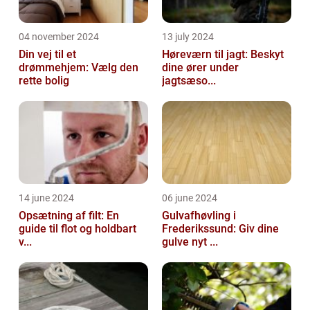
04 november 2024
13 july 2024
Din vej til et
Høreværn til jagt: Beskyt
drømmehjem: Vælg den
dine ører under
rette bolig
jagtsæso...
14 june 2024
06 june 2024
Opsætning af filt: En
Gulvafhøvling i
guide til flot og holdbart
Frederikssund: Giv dine
v...
gulve nyt ...