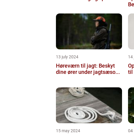
Be
13 july 2024
14 
Høreværn til jagt: Beskyt
Op
dine ører under jagtsæso...
ti
15 may 2024
04