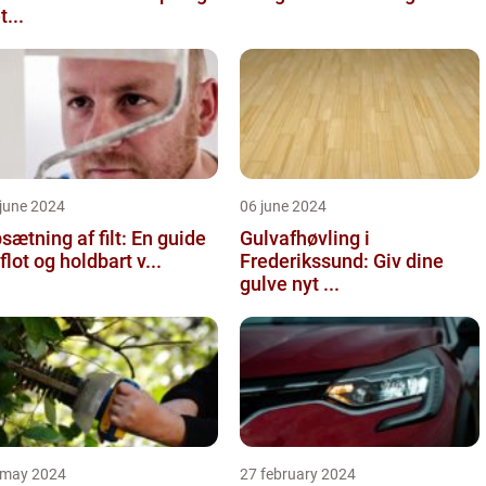
t...
june 2024
06 june 2024
sætning af filt: En guide
Gulvafhøvling i
l flot og holdbart v...
Frederikssund: Giv dine
gulve nyt ...
 may 2024
27 february 2024