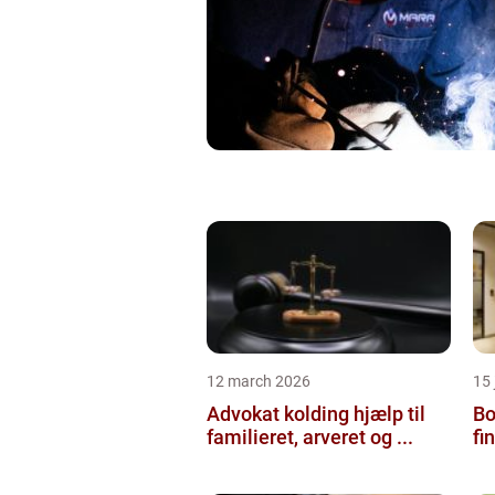
12 march 2026
15
Advokat kolding hjælp til
Bol
familieret, arveret og ...
fi