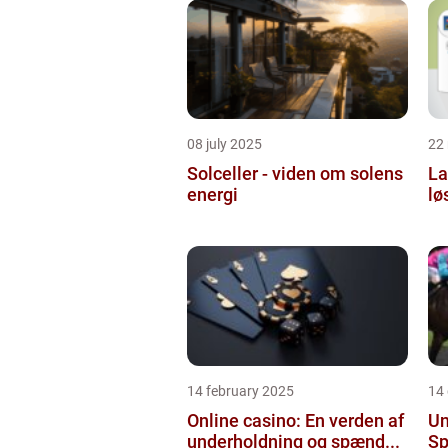
08 july 2025
22
Solceller - viden om solens
La
energi
lø
14 february 2025
14
Online casino: En verden af
Un
underholdning og spænd...
Sp