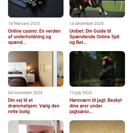
14 february 2025
14 december 2024
Online casino: En verden
Unibet: Din Guide til
af underholdning og
Spændende Online Spil
spænd...
og Bet...
04 november 2024
13 july 2024
Din vej til et
Høreværn til jagt: Beskyt
drømmehjem: Vælg den
dine ører under
rette bolig
jagtsæso...