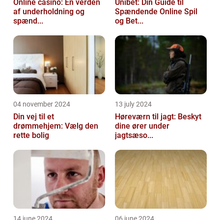
Online casino: En verden
Unibet: Din Guide til
af underholdning og
Spændende Online Spil
spænd...
og Bet...
04 november 2024
13 july 2024
Din vej til et
Høreværn til jagt: Beskyt
drømmehjem: Vælg den
dine ører under
rette bolig
jagtsæso...
14 june 2024
06 june 2024