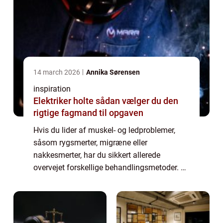
14 march 2026
Annika Sørensen
inspiration
Elektriker holte sådan vælger du den
rigtige fagmand til opgaven
Hvis du lider af muskel- og ledproblemer,
såsom rygsmerter, migræne eller
nakkesmerter, har du sikkert allerede
overvejet forskellige behandlingsmetoder. En
af de mest effektive behandlingsformer på
markedet er kiropraktik. Kiropraktik er en
naturlig...