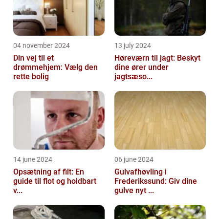
04 november 2024
13 july 2024
Din vej til et
Høreværn til jagt: Beskyt
drømmehjem: Vælg den
dine ører under
rette bolig
jagtsæso...
14 june 2024
06 june 2024
Opsætning af filt: En
Gulvafhøvling i
guide til flot og holdbart
Frederikssund: Giv dine
v...
gulve nyt ...