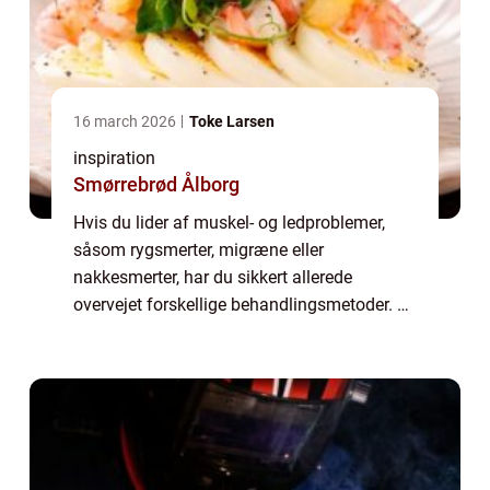
16 march 2026
Toke Larsen
inspiration
Smørrebrød Ålborg
Hvis du lider af muskel- og ledproblemer,
såsom rygsmerter, migræne eller
nakkesmerter, har du sikkert allerede
overvejet forskellige behandlingsmetoder. En
af de mest effektive behandlingsformer på
markedet er kiropraktik. Kiropraktik er en
naturlig...