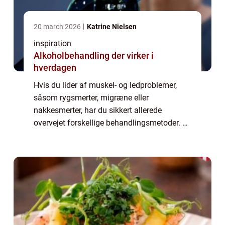
20 march 2026
Katrine Nielsen
inspiration
Alkoholbehandling der virker i
hverdagen
Hvis du lider af muskel- og ledproblemer,
såsom rygsmerter, migræne eller
nakkesmerter, har du sikkert allerede
overvejet forskellige behandlingsmetoder. En
af de mest effektive behandlingsformer på
markedet er kiropraktik. Kiropraktik er en
naturlig...