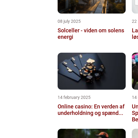
08 july 2025
22
Solceller - viden om solens
La
energi
lø
14 february 2025
14
Online casino: En verden af
Un
underholdning og spænd...
Sp
Be