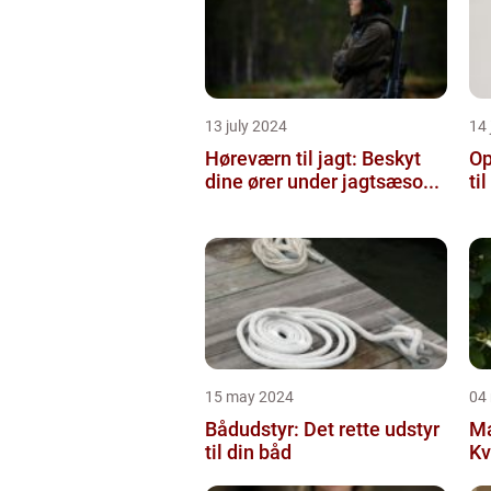
13 july 2024
14 
Høreværn til jagt: Beskyt
Op
dine ører under jagtsæso...
ti
15 may 2024
04
Bådudstyr: Det rette udstyr
Ma
til din båd
Kv