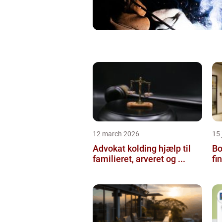
12 march 2026
15
Advokat kolding hjælp til
Bol
familieret, arveret og ...
fi