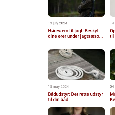
13 july 2024
14 
Høreværn til jagt: Beskyt
Op
dine ører under jagtsæso...
ti
15 may 2024
04
Bådudstyr: Det rette udstyr
Ma
til din båd
Kv