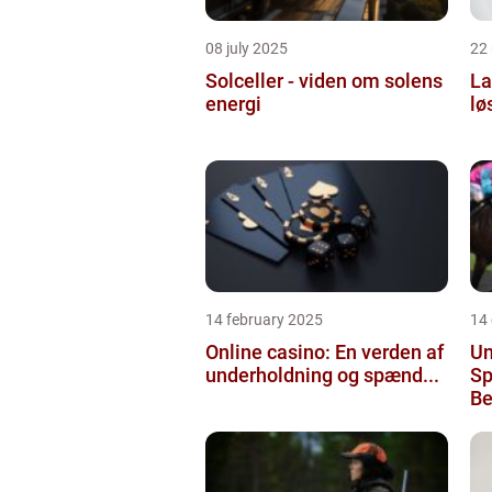
08 july 2025
22
Solceller - viden om solens
La
energi
lø
14 february 2025
14
Online casino: En verden af
Un
underholdning og spænd...
Sp
Be