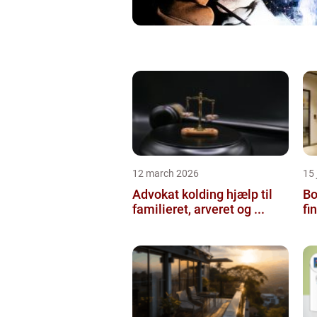
12 march 2026
15
Advokat kolding hjælp til
Bol
familieret, arveret og ...
fi