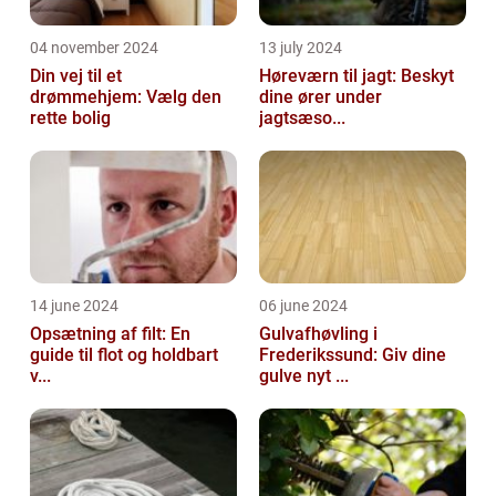
04 november 2024
13 july 2024
Din vej til et
Høreværn til jagt: Beskyt
drømmehjem: Vælg den
dine ører under
rette bolig
jagtsæso...
14 june 2024
06 june 2024
Opsætning af filt: En
Gulvafhøvling i
guide til flot og holdbart
Frederikssund: Giv dine
v...
gulve nyt ...