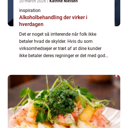
20 march 2026
Katrine Nielsen
inspiration
Alkoholbehandling der virker i
hverdagen
Det er noget så irriterende når folk ikke
betaler hvad de skylder. Hvis du som
virksomhedsejer er træt af at dine kunder
ikke betaler deres regninger er det med god
grund. Det er opslidende og tidskrævende
konstant at skulle h...