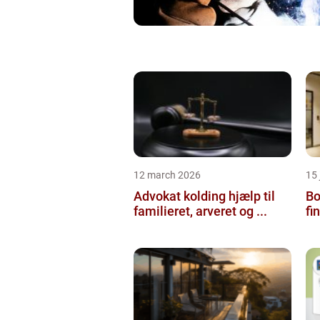
12 march 2026
15
Advokat kolding hjælp til
Bol
familieret, arveret og ...
fi