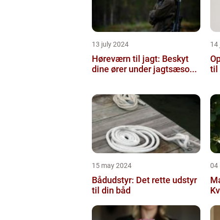
13 july 2024
14 
Høreværn til jagt: Beskyt
Op
dine ører under jagtsæso...
ti
15 may 2024
04
Bådudstyr: Det rette udstyr
Ma
til din båd
Kv