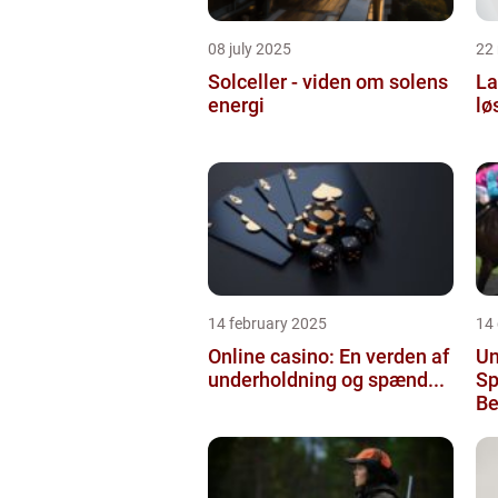
08 july 2025
22
Solceller - viden om solens
La
energi
lø
14 february 2025
14
Online casino: En verden af
Un
underholdning og spænd...
Sp
Be