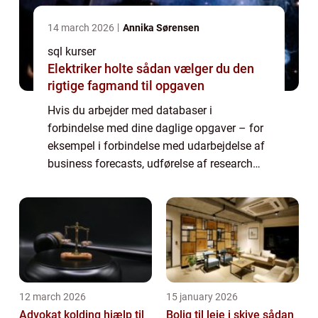
14 march 2026
Annika Sørensen
sql kurser
Elektriker holte sådan vælger du den
rigtige fagmand til opgaven
Hvis du arbejder med databaser i
forbindelse med dine daglige opgaver – for
eksempel i forbindelse med udarbejdelse af
business forecasts, udførelse af research
eller opbygning af strukturelle modeller –
kommer du ikke uden om SQL....
12 march 2026
15 january 2026
Advokat kolding hjælp til
Bolig til leje i skive sådan