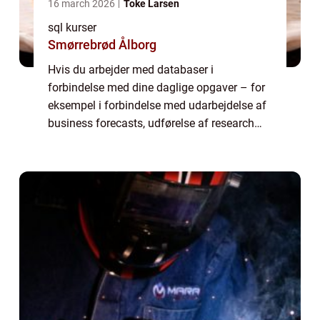
16 march 2026
Toke Larsen
sql kurser
Smørrebrød Ålborg
Hvis du arbejder med databaser i
forbindelse med dine daglige opgaver – for
eksempel i forbindelse med udarbejdelse af
business forecasts, udførelse af research
eller opbygning af strukturelle modeller –
kommer du ikke uden om SQL....