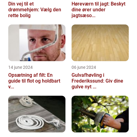
Din vej til et
Høreværn til jagt: Beskyt
drømmehjem: Vælg den
dine ører under
rette bolig
jagtsæso...
14 june 2024
06 june 2024
Opsætning af filt: En
Gulvafhøvling i
guide til flot og holdbart
Frederikssund: Giv dine
v...
gulve nyt ...