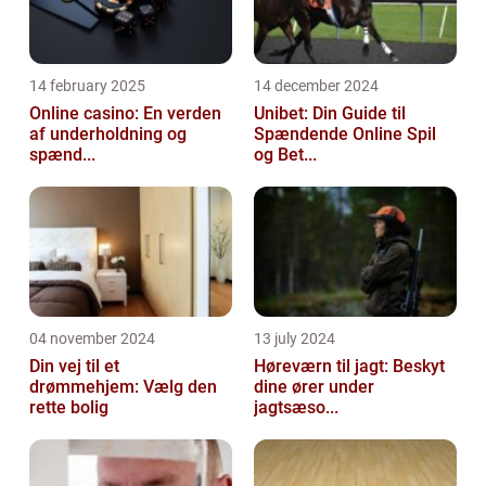
14 february 2025
14 december 2024
Online casino: En verden
Unibet: Din Guide til
af underholdning og
Spændende Online Spil
spænd...
og Bet...
04 november 2024
13 july 2024
Din vej til et
Høreværn til jagt: Beskyt
drømmehjem: Vælg den
dine ører under
rette bolig
jagtsæso...