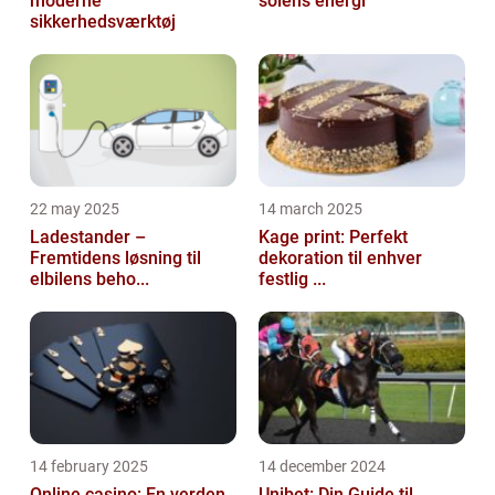
moderne
solens energi
sikkerhedsværktøj
22 may 2025
14 march 2025
Ladestander –
Kage print: Perfekt
Fremtidens løsning til
dekoration til enhver
elbilens beho...
festlig ...
14 february 2025
14 december 2024
Online casino: En verden
Unibet: Din Guide til