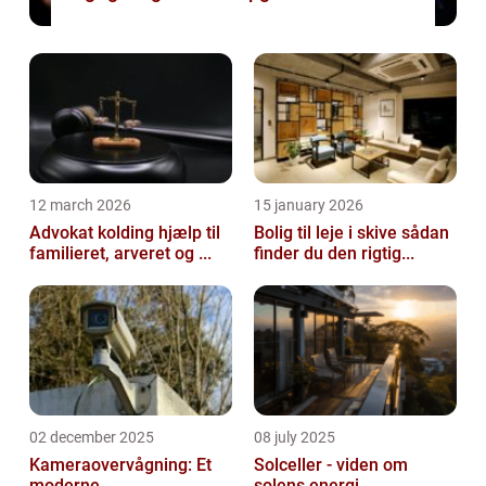
12 march 2026
15 january 2026
Advokat kolding hjælp til
Bolig til leje i skive sådan
familieret, arveret og ...
finder du den rigtig...
02 december 2025
08 july 2025
Kameraovervågning: Et
Solceller - viden om
moderne
solens energi