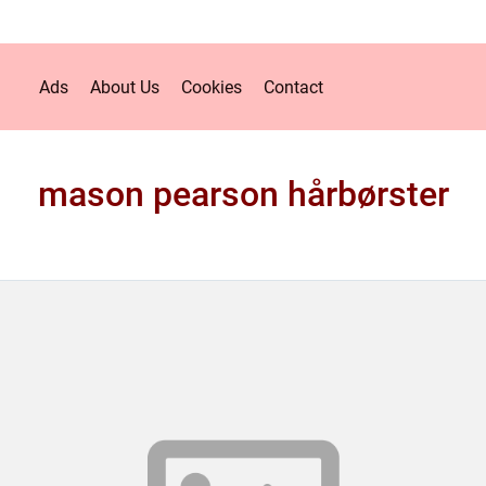
Ads
About Us
Cookies
Contact
mason pearson hårbørster