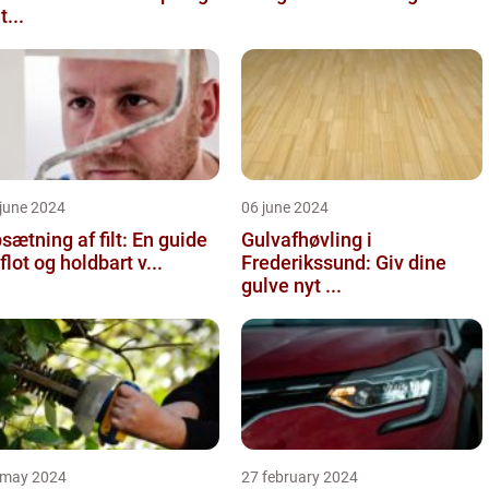
t...
june 2024
06 june 2024
sætning af filt: En guide
Gulvafhøvling i
l flot og holdbart v...
Frederikssund: Giv dine
gulve nyt ...
 may 2024
27 february 2024