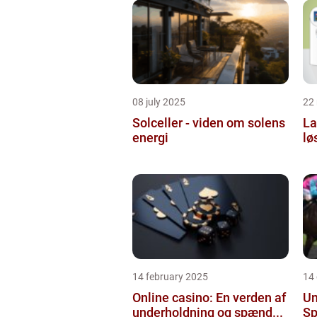
08 july 2025
22
Solceller - viden om solens
La
energi
lø
14 february 2025
14
Online casino: En verden af
Un
underholdning og spænd...
Sp