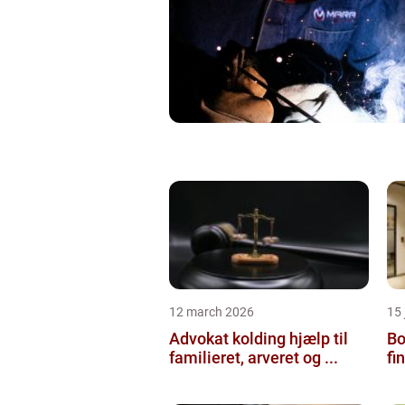
12 march 2026
15
Advokat kolding hjælp til
Bol
familieret, arveret og ...
fi