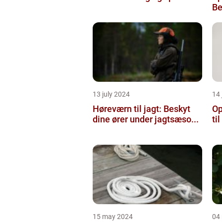
Be
13 july 2024
14 
Høreværn til jagt: Beskyt
Op
dine ører under jagtsæso...
ti
15 may 2024
04