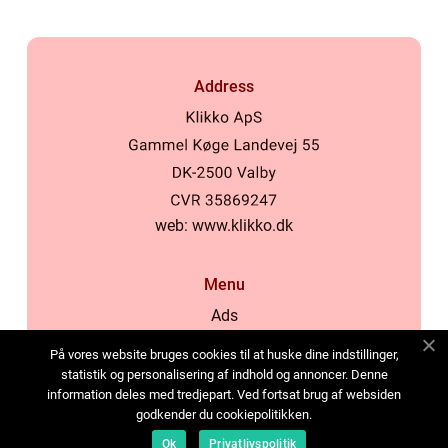
Address
web:
www.klikko.dk
Menu
Ads
About Us
På vores website bruges cookies til at huske dine indstillinger,
Cookies
statistik og personalisering af indhold og annoncer. Denne
information deles med tredjepart. Ved fortsat brug af websiden
Contact
godkender du cookiepolitikken.
Sitemap
Ok
Privatlivspolitik