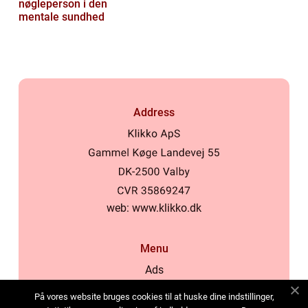
nøgleperson i den
mentale sundhed
Address
web:
www.klikko.dk
Menu
Ads
About Us
På vores website bruges cookies til at huske dine indstillinger,
Cookies