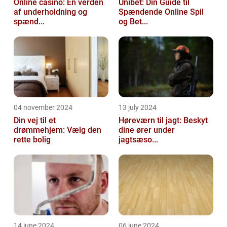
Online casino: En verden
Unibet: Din Guide til
af underholdning og
Spændende Online Spil
spænd...
og Bet...
04 november 2024
13 july 2024
Din vej til et
Høreværn til jagt: Beskyt
drømmehjem: Vælg den
dine ører under
rette bolig
jagtsæso...
14 june 2024
06 june 2024