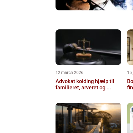
12 march 2026
15
Advokat kolding hjælp til
Bol
familieret, arveret og ...
fi