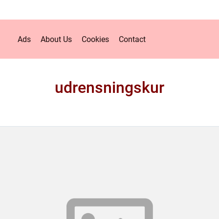
Ads
About Us
Cookies
Contact
udrensningskur