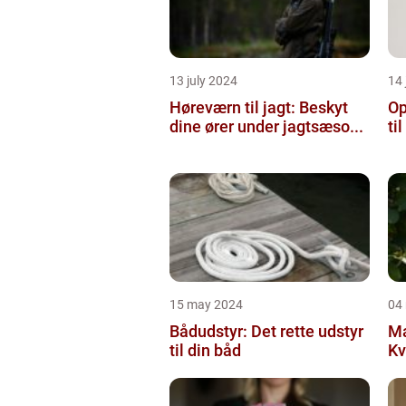
13 july 2024
14 
Høreværn til jagt: Beskyt
Op
dine ører under jagtsæso...
ti
15 may 2024
04
Bådudstyr: Det rette udstyr
Ma
til din båd
Kv