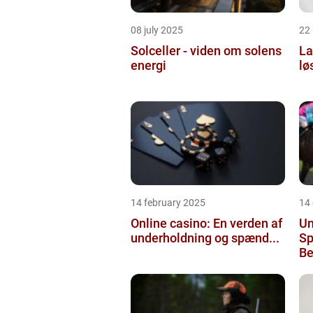
08 july 2025
22
Solceller - viden om solens
La
energi
lø
14 february 2025
14
Online casino: En verden af
Un
underholdning og spænd...
Sp
Be