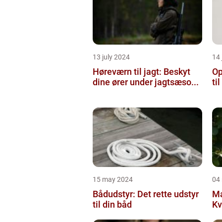
13 july 2024
14 
Høreværn til jagt: Beskyt
Op
dine ører under jagtsæso...
ti
15 may 2024
04
Bådudstyr: Det rette udstyr
Ma
til din båd
Kv