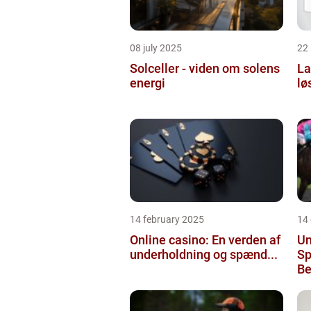
08 july 2025
22
Solceller - viden om solens
La
energi
lø
14 february 2025
14
Online casino: En verden af
Un
underholdning og spænd...
Sp
Be