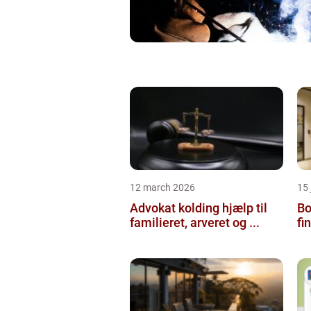
12 march 2026
15
Advokat kolding hjælp til
Bol
familieret, arveret og ...
fi